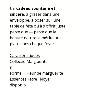
Un
cadeau spontané et
sincère
, à glisser dans une
enveloppe, à poser sur une
table de fête ou à s'offrir juste
parce que — parce que la
beauté naturelle mérite une
place dans chaque foyer.
Caractéristiques
Collectio
Marguerite
n
Forme
Fleur de marguerite
Essences
Hêtre · Noyer
disponib
les
Couleurs
Jaune · Rose · Vert pâle
du cœur
· Vert sapin · Bleu ·
Doré