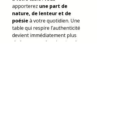
apporterez
une part de
nature, de lenteur et de
poésie
à votre quotidien. Une
table qui respire l’authenticité
devient immédiatement plus
chaleureuse, plus vivante, plus
vraie.
Pratique, oui. Mais
surtout
symbolique, durable
et inspiré
. Entre deux repas, il
se fait décoration et
devient
centre de table ou
objet mural
, comme un
talisman végétal qui apaise
l’ambiance et capte la lumière.
Détails