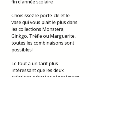
fin d'année scolaire
Choisissez le porte-clé et le
vase qui vous plait le plus dans
les collections Monstera,
Ginkgo, Trèfle ou Marguerite,
toutes les combinaisons sont
possibles!
Le tout à un tarif plus
intéressant que les deux
créations achetées séparément
Dans le cas du pack, les articles
ne sont pas personnalisables
: l'essence de bois, les fleurs
séchées, la couleur de l'anneau
du porte-clés seront choisies
par mes soins en fonction du